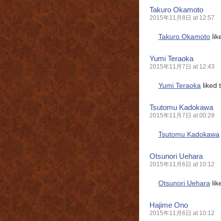
Takuro Okamoto
2015年11月8日 at 12:57
Takuro Okamoto
lik
Yumi Teraoka
2015年11月7日 at 12:43
Yumi Teraoka
liked 
Tsutomu Kadokawa
2015年11月7日 at 00:29
Tsutomu Kadokawa
Otsunori Uehara
2015年11月6日 at 10:12
Otsunori Uehara
lik
Hajime Ono
2015年11月6日 at 10:12