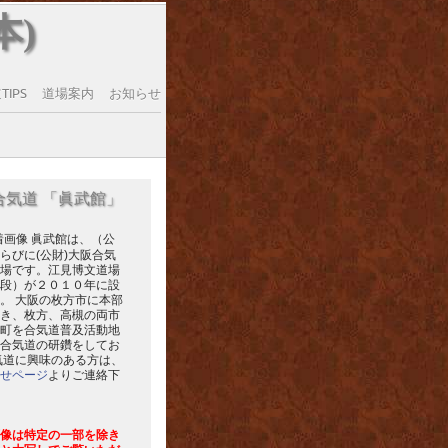
本)
IPS
道場案内
お知らせ
合気道 「眞武館」
眞武館は、（公
らびに(公財)大阪合気
場です。江見博文道場
段）が２０１０年に設
。 大阪の枚方市に本部
き、枚方、高槻の両市
町を合気道普及活動地
合気道の研鑽をしてお
気道に興味のある方は、
せページ
よりご連絡下
像は特定の一部を除き