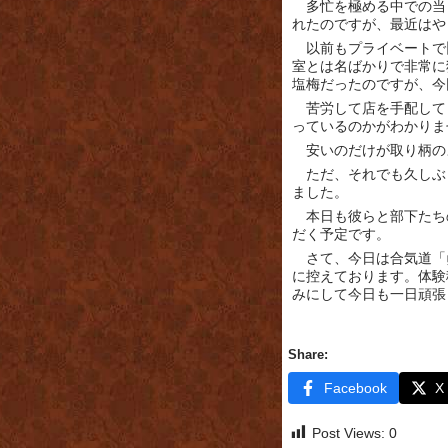
多忙を極める中での当
れたのですが、最近はや
以前もプライベートで
室とは名ばかりで非常に
塩梅だったのですが、今
苦労して店を手配して
っているのかがわかりま
安いのだけが取り柄の
ただ、それでも久しぶ
ました。
本日も彼らと部下たち
だく予定です。
さて、今日は合気道「
に控えております。体験
みにして今日も一日頑張
Share:
Facebook
X
Post Views:
0