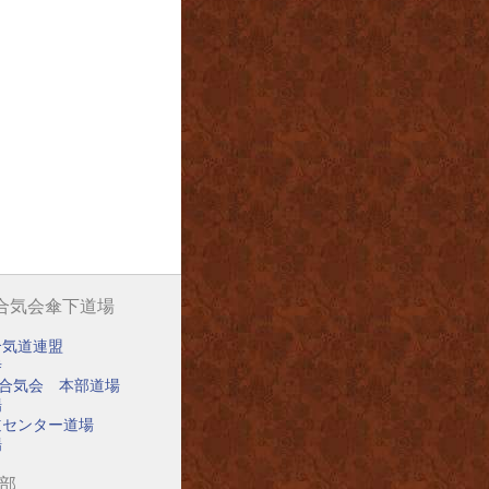
阪合気会傘下道場
合気道連盟
寺
阪合気会 本部道場
場
道センター道場
場
道部