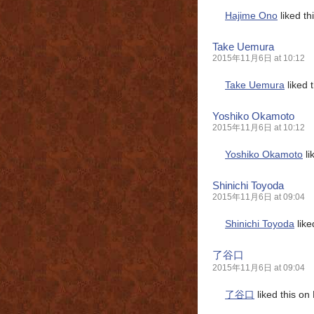
Hajime Ono
liked t
Take Uemura
2015年11月6日 at 10:12
Take Uemura
liked 
Yoshiko Okamoto
2015年11月6日 at 10:12
Yoshiko Okamoto
li
Shinichi Toyoda
2015年11月6日 at 09:04
Shinichi Toyoda
like
了谷口
2015年11月6日 at 09:04
了谷口
liked this on