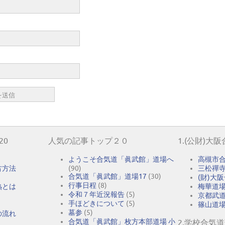
20
人気の記事トップ２０
1.(公財)大
ようこそ合気道「眞武館」道場へ
高槻市
古方法
(90)
三松禪
合気道「眞武館」道場17
(30)
(財)大
行事日程
(8)
熟とは
梅華道
令和７年近況報告
(5)
京都武
手ほどきについて
(5)
篠山道
墓参
(5)
の流れ
合気道「眞武館」枚方本部道場 小
2.学校合気