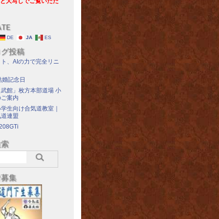
と大写しでご覧いただ
ATE
DE
JA
ES
ログ投稿
ト、AIの力で完全リニ
結婚記念日
武館」枚方本部道場 小
のご案内
小学生向け合気道教室｜
気道連盟
208GTi
検索
者募集