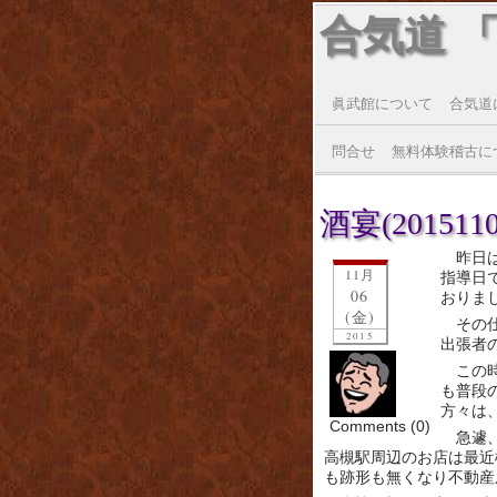
合気道 
眞武館について
合気道
問合せ
無料体験稽古に
酒宴(2015110
昨日
11月
指導日
06
おりま
(金)
その
2015
出張者
この
も普段
方々は
Comments (0)
急遽
高槻駅周辺のお店は最近
も跡形も無くなり不動産