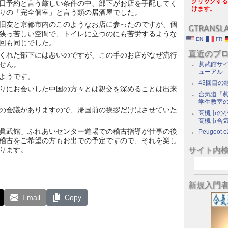
クリックする
日予約と言う厳しい条件の中、部下がお店を手配してく
けます。
りの「完全個室」と言う類の居酒屋でした。
旧友と京都市内のこのようなお店に参ったのですが、個
GTRANSL
狭っ苦しい空間で、トイレに立つのにも苦労するような
EN
FR
回も同じでした。
直近のブ
くれた部下には悪いのですが、この手のお店がなぜ流行
せん。
眞武館サイ
ューアル
ようです。
43回目の
りにお会いした中国の方々とは親交を深めることは出来
合気道「眞
学生教室
の会議がありますので、帰国前の挨拶だけはさせていた
高槻市の
高槻市合
眞武館」ふれあいセンター道場での稽古指導が仕事の後
Peugeot e
稽古をご希望の方もお出での予定ですので、それを楽し
サイト内
ります。
新規入門
Email
Copy