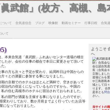
「眞武館」(枚方、高槻、島
について
合気道信念
ブログ
映像館
動画セミナー
行事日程
合気道T
ついて
5)
ようこそ 
へ
は、本来合気道「眞武館」ふれあいセンター道場の稽古
でしたが、会社の仕事の都合で本日に変更させて頂いて
財）合気会な
した。
会公認合気道
長（合気会６
仕事の方も次々と予定が変わり、結局昨日は中国からの
立致しました
の方々との酒宴に参加する事になりました。
道場ビルを置
や三島郡島本
時期の京都でのホテルはほとんど満杯で、空きがあって
域として日々
の宿泊代の倍近くになっているものですから、中国の
ります。 合
、私の住む高槻市のホテルに宿泊されておられました。
是非とも
問合
さい。
、私の部門が酒宴を主催する事になりましたのですが、
様変わりしており、数か月前までよく行っていたお店等
屋になっておりました。
当サイトの画