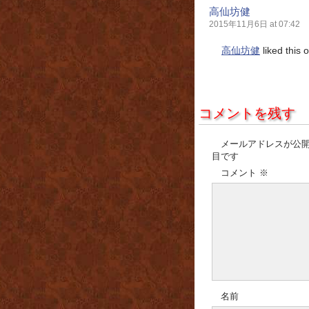
高仙坊健
2015年11月6日 at 07:42
高仙坊健
liked this
コメントを残す
メールアドレスが公
目です
コメント
※
名前