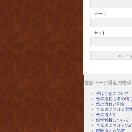
メール
サイト
信念ページ最近の投稿
手ほどきについて
合気道初心者の稽
気の流れと和合
合気道における習
合気道人生
鎖骨骨折について
合気道における気
呼吸法と合気道