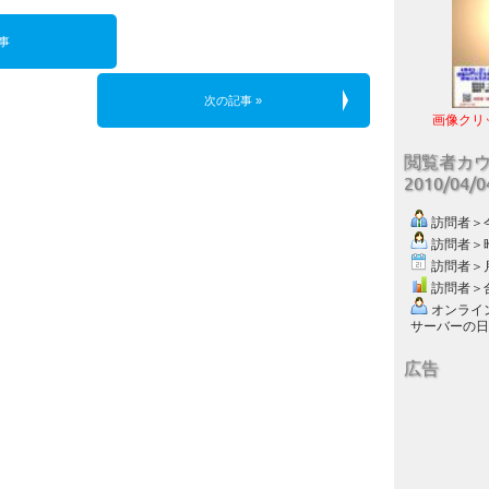
事
次の記事 »
画像クリ
閲覧者カ
2010/04/
訪問者＞今日
訪問者＞昨日
訪問者＞月別
訪問者＞合計
オンライン数
サーバーの日付 :
広告