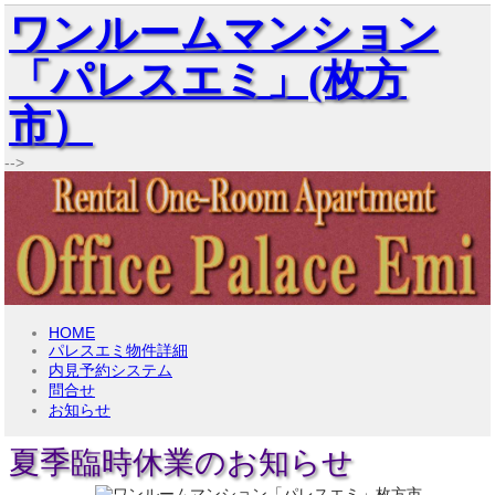
ワンルームマンション
「パレスエミ」(枚方
市）
-->
HOME
パレスエミ物件詳細
内見予約システム
問合せ
お知らせ
夏季臨時休業のお知らせ