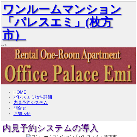
ワンルームマンション
「パレスエミ」(枚方
市）
-->
HOME
パレスエミ物件詳細
内見予約システム
問合せ
お知らせ
内見予約システムの導入