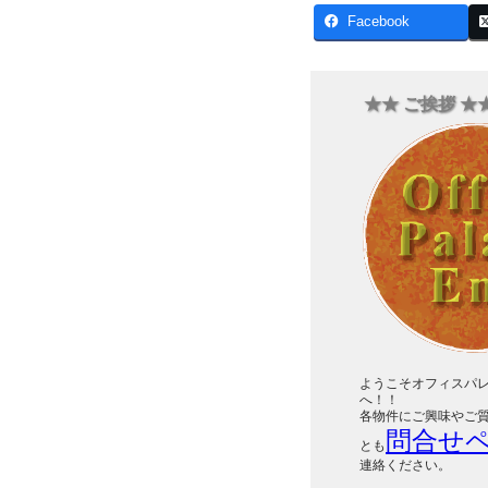
Facebook
★★ ご挨拶 ★
ようこそオフィスパ
へ！！
各物件にご興味やご
問合せ
とも
連絡ください。