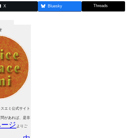
Threads
X
Bluesky
★
レスエミ公式サイト
質問があれば、是非
ページ
よりご