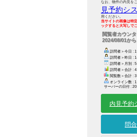
なお、物件の内見を
見予約シ
用ください。
当サイトの画像は特
ックすると大写しで
閲覧者カウンタ
2024/08/01から
訪問者＞今日 : 1
訪問者＞昨日 : 1
訪問者＞月別 : 5
訪問者＞合計 : 4
閲覧数＞合計 : 3
オンライン数 : 1
サーバーの日付 : 202
内見予約
問合