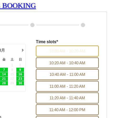
S BOOKING
Time slots*
›
8月
10:00 AM - 10:20 AM
金
土
日
10:20 AM - 10:40 AM
1
2
7
8
9
10:40 AM - 11:00 AM
14
15
16
21
22
23
28
29
30
11:00 AM - 11:20 AM
11:20 AM - 11:40 AM
11:40 AM - 12:00 PM
済