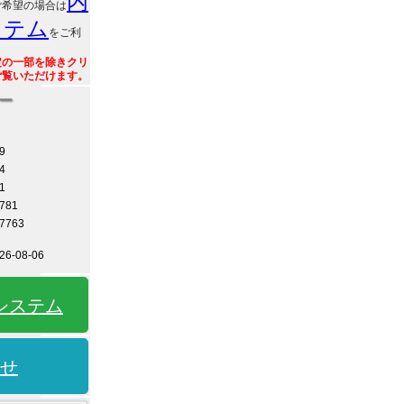
内
ご希望の場合は
ステム
をご利
定の一部を除きクリ
ご覧いただけます。
ー
9
4
1
781
7763
6-08-06
システム
せ