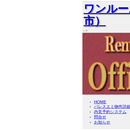
ワンルー
市）
-->
HOME
パレスエミ物件詳
内見予約システム
問合せ
お知らせ