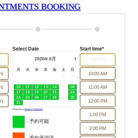
INTMENTS BOOKING
Select Date
Start time*
›
2026
8月
年
n)
9:00 AM
月
火
水
木
金
土
日
n)
10:00 AM
1
2
3
4
5
6
7
8
9
n)
11:00 AM
10
11
12
13
14
15
16
17
18
19
20
21
22
23
24
25
26
27
28
29
30
r)
12:00 PM
31
Powered by
Booking Calendar
1:00 PM
予約可能
-
2:00 PM
予約承認済