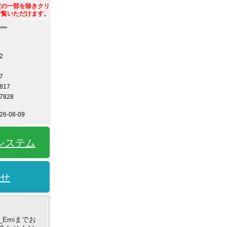
定の一部を除きクリ
ご覧いただけます。
ー
2
7
817
7828
6-08-09
システム
せ
ce_Emiまでお