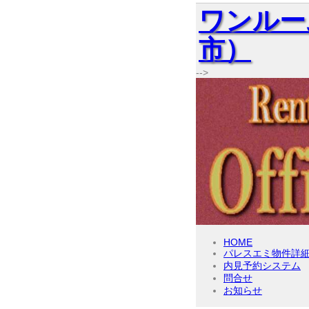
ワンルー
市）
-->
HOME
パレスエミ物件詳
内見予約システム
問合せ
お知らせ