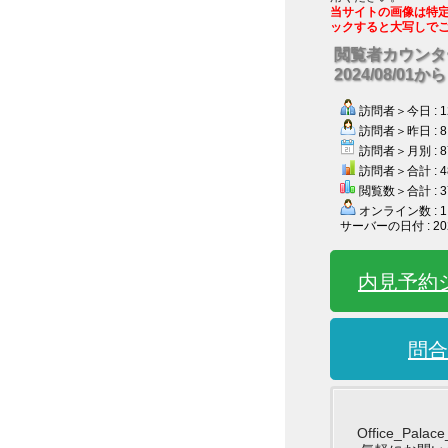
当サイトの画像は特
ックすると大写しで
閲覧者カウンタ
2024/08/01から
訪問者＞今日 : 1
訪問者＞昨日 : 8
訪問者＞月別 : 8
訪問者＞合計 : 4
閲覧数＞合計 : 3
オンライン数 : 1
サーバーの日付 : 202
内見予約
問合
Office_Pala