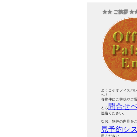
★★ ご挨拶 ★
ようこそオフィスパ
へ！！
各物件にご興味やご
問合せ
とも
連絡ください。
なお、物件の内見を
見予約シ
用ください。