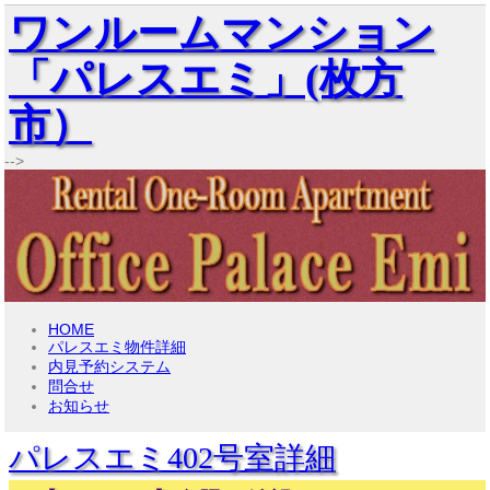
ワンルームマンション
「パレスエミ」(枚方
市）
-->
HOME
パレスエミ物件詳細
内見予約システム
問合せ
お知らせ
パレスエミ402号室詳細