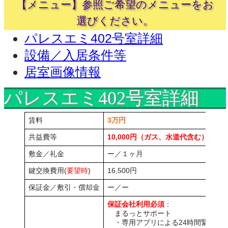
【メニュー】参照ご希望のメニューをお
選びください。
パレスエミ402号室詳細
設備／入居条件等
居室画像情報
パレスエミ402号室詳細
賃料
3万円
共益費等
10,000円（ガス、水道代含む）
敷金／礼金
ー／１ヶ月
鍵交換費用(
要望時
)
16,500円
保証金／敷引・償却金
ー／ー
保証会社利用必須
：
まるっとサポート
・専用アプリによる24時間緊急サ