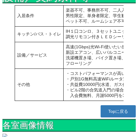
楽器不可、事務所不可、二人入居不
入居条件
男性限定、単身者限定、学生歓迎、
ペット不可、ルームシェア不可
IH１口コンロ、３セットユニットバ
キッチン/バス・トイレ
調光リモコン付きＬＥＤシーリング
高速(1Gbps)光Wi-Fi使いたい放題、
新設エアコン、広いバルコニー、
設備／サービス
洗濯機置き場、バイク置き場、駐輪
フローリング
・コストパフォーマンスが高い物件
・戸別1G無料高速WiFiルータ完備
その他
・共益費10000円(水道、ガス代含む)
・ビル2階の合気道入門の場合、
入会費無料、月謝5000円を3000
Topに戻る
各室画像情報