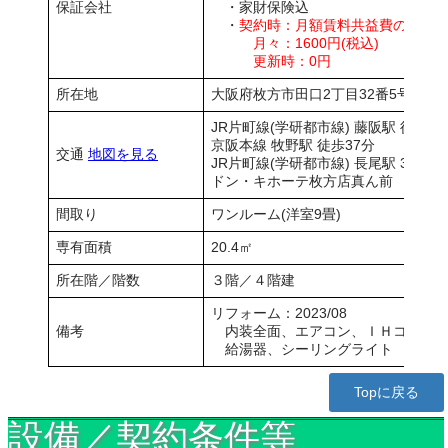
保証会社
・家財保険込
・
契約時：月額賃料共益費の50％
月々：1600円(税込)
更新時：0円
所在地
大阪府枚方市田口2丁目32番5号
JR片町線(学研都市線) 藤阪駅 徒歩35
京阪本線 牧野駅 徒歩37分
交通
地図を見る
JR片町線(学研都市線) 長尾駅 3.2km
ドン・キホーテ枚方店真ん前
間取り
ワンルーム(洋室9畳)
専有面積
20.4㎡
所在階／階数
３階／４階建
リフォーム：2023/08
備考
内装全面、エアコン、ＩＨコンロ
給湯器、シーリングライト
Topに戻る
設備／契約条件等