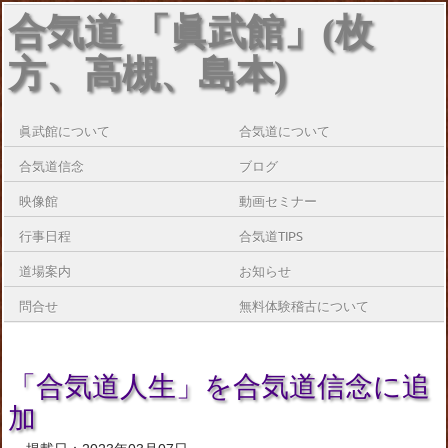
合気道 「眞武館」(枚
方、高槻、島本)
眞武館について
合気道について
合気道信念
ブログ
映像館
動画セミナー
行事日程
合気道TIPS
道場案内
お知らせ
問合せ
無料体験稽古について
「合気道人生」を合気道信念に追
加