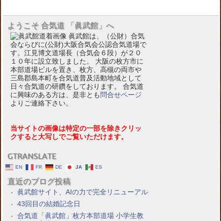
ようこそ 合気道 「眞武館」へ
眞武館は、（公財）合気
会ならびに(公財)大阪合気会公認合気道場で
す。江見博文道場長（合気会６段）が２０
１０年に設立致しました。 大阪の枚方市に
本部道場ビルを置き、枚方、高槻の両市や
三島郡島本町を合気道普及活動地域として
日々合気道の研鑽をしております。 合気道
に興味のある方は、是非とも
問合せページ
よりご連絡下さい。
当サイトの画像は特定の一部を除きクリッ
クすると大写しでご覧いただけます。
GTRANSLATE
EN
FR
DE
JA
ES
直近のブログ投稿
眞武館サイト、AIの力で完全リニューアル
43回目の結婚記念日
合気道「眞武館」枚方本部道場 小学生教