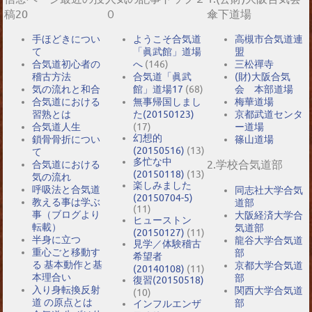
稿20
０
傘下道場
手ほどきについ
ようこそ合気道
高槻市合気道連
て
「眞武館」道場
盟
合気道初心者の
へ
(146)
三松禪寺
稽古方法
合気道「眞武
(財)大阪合気
気の流れと和合
館」道場17
(68)
会 本部道場
合気道における
無事帰国しまし
梅華道場
習熟とは
た(20150123)
京都武道センタ
合気道人生
(17)
ー道場
幻想的
鎖骨骨折につい
篠山道場
(20150516)
(13)
て
多忙な中
2.学校合気道部
合気道における
(20150118)
(13)
気の流れ
楽しみました
呼吸法と合気道
同志社大学合気
(20150704-5)
教える事は学ぶ
道部
(11)
事（ブログより
大阪経済大学合
ヒューストン
転載）
気道部
(20150127)
(11)
半身に立つ
龍谷大学合気道
見学／体験稽古
重心ごと移動す
部
希望者
る 基本動作と基
京都大学合気道
(20140108)
(11)
本理合い
部
復習(20150518)
入り身転換反射
関西大学合気道
(10)
道 の原点とは
部
インフルエンザ